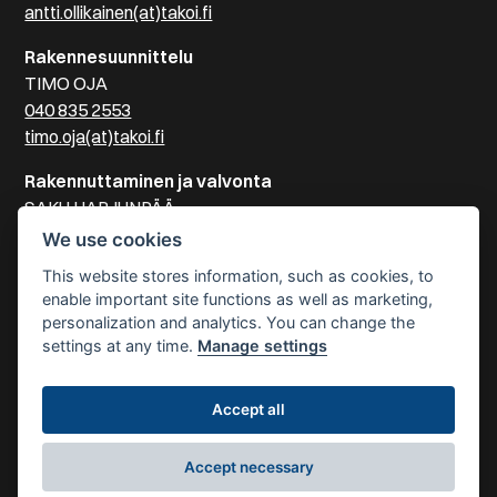
antti.ollikainen(at)takoi.fi
Rakennesuunnittelu
TIMO OJA
040 835 2553
timo.oja(at)takoi.fi
Rakennuttaminen ja valvonta
SAKU HARJUNPÄÄ
041 515 2505
We use cookies
saku.harjunpaa(at)takoi.fi
This website stores information, such as cookies, to
enable important site functions as well as marketing,
Sähkösuunnittelu
personalization and analytics. You can change the
PEKKA LINDEMAN
settings at any time.
Manage settings
040 125 8878
pekka.lindeman(at)takoi.fi
Accept all
© 2026 Takoi Yhtiöt Oy
Accept necessary