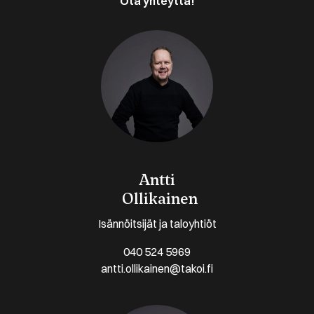
Ota yhteyttä!
Antti
Ollikainen
Isännöitsijät ja taloyhtiöt
040 524 5969
antti.ollikainen@takoi.fi