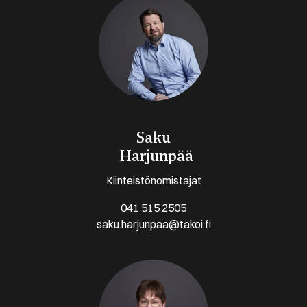
Saku
Harjunpää
Kiinteistönomistajat
041 515 2505
saku.harjunpaa@takoi.fi