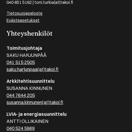
040 651 5162 | toni.turkia(at)takoi.fi
Tietosuojaseloste
Evästeasetukset
Yhteyshenkilöt
Toimitusjohtaja
SAKU HARJUNPÄÄ
041 515 2505
saku.harjunpaa(at)takoi.fi
Arkkitehtisuunnittelu
SUSANNA KINNUNEN
044 7644 205
susanna.kinnunen(at)takoi.fi
LVIA- ja energiasuunnittelu
ANTTI OLLIKAINEN
040 524 5969