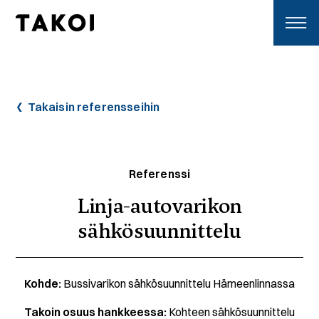
Skip to content
Toggle navigation
Takaisin referensseihin
Referenssi
Linja-autovarikon
sähkösuunnittelu
Kohde:
Bussivarikon sähkösuunnittelu Hämeenlinnassa
Takoin osuus hankkeessa:
Kohteen sähkösuunnittelu