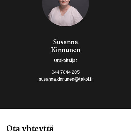
Susanna
Kinnunen
Urakoitsijat
044 7644 205
susanna.kinnunen@takoi.fi
Ota yhteyttä