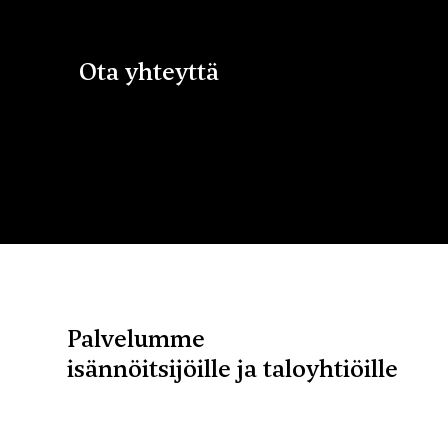
Ota yhteyttä
Palvelumme
isännöitsijöille ja taloyhtiöille