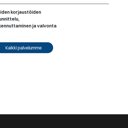
iden korjaustöiden
unnittelu,
kennuttaminen ja valvonta
Kaikki palvelumme