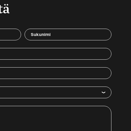
tä
Sukunimi