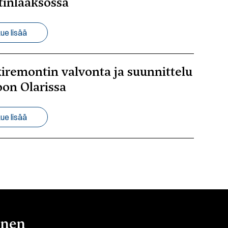
tinlaaksossa
ue lisää
iremontin valvonta ja suunnittelu
on Olarissa
ue lisää
inen