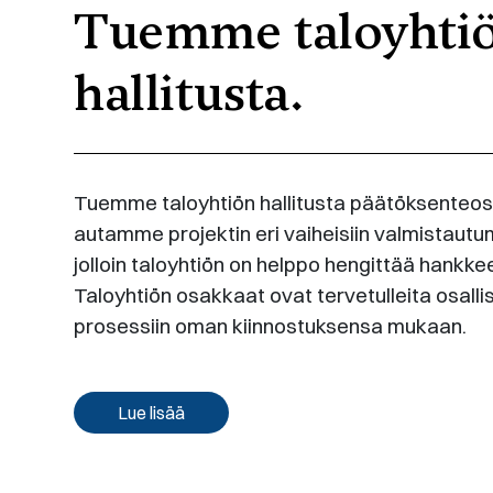
Tuemme taloyhti
hallitusta.
Tuemme taloyhtiön hallitusta päätöksenteos
autamme projektin eri vaiheisiin valmistautu
jolloin taloyhtiön on helppo hengittää hankke
Taloyhtiön osakkaat ovat tervetulleita osall
prosessiin oman kiinnostuksensa mukaan.
Lue lisää