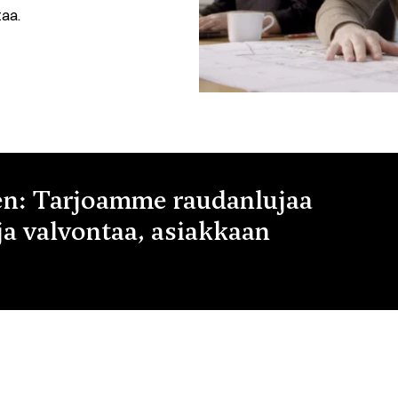
taa.
en: Tarjoamme raudanlujaa
ja valvontaa, asiakkaan