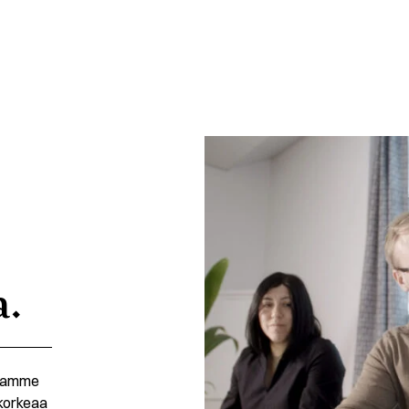
a.
potamme
 korkeaa