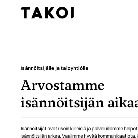
Skip to content
Toggle navigation
Isännöitsijälle ja taloyhtiölle
Arvostamme
isännöitsijän aika
Isännöitsijät ovat usein kiireisiä ja palveluillamme hel
isännöitsijän arkea. Vaalimme hyvää kommunikaatiota,