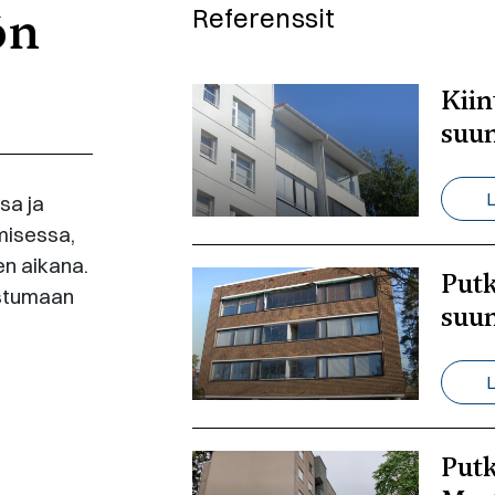
ön
Referenssit
Kiin
suun
L
sa ja
misessa,
en aikana.
Putk
istumaan
suun
L
Putk