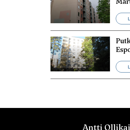
Mar
L
Putk
Espo
L
Antti Ollika