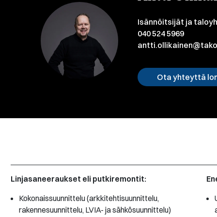
Isännöitsijät ja taloy
040 524 5969
antti.ollikainen@takoi
Ota yhteyttä lo
Linjasaneeraukset eli putkiremontit:
En
Kokonaissuunnittelu (arkkitehtisuunnittelu,
rakennesuunnittelu, LVIA- ja sähkösuunnittelu)