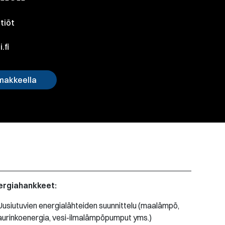
htiöt
.fi
makkeella
ergiahankkeet:
Uusiutuvien energialähteiden suunnittelu (maalämpö,
aurinkoenergia, vesi-ilmalämpöpumput yms.)