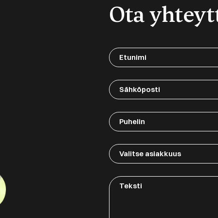
Ota yhteyt
Etunimi
(Required)
Sähköposti
Puhelin
Valitse
asiakkuus
Teksti