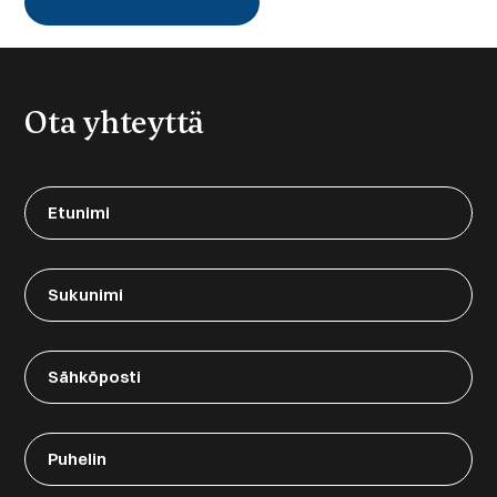
Kaikki palvelumme
Ota yhteyttä
Etunimi
(Required)
Sukunimi
Sähköposti
Puhelin