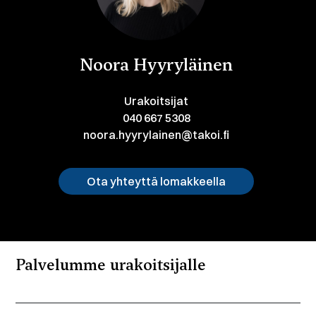
Noora Hyyryläinen
Urakoitsijat
040 667 5308
noora.hyyrylainen@takoi.fi
Ota yhteyttä lomakkeella
Palvelumme urakoitsijalle