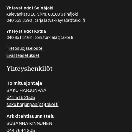
Yhteystiedot Seinäjoki
Kalevankatu 10, 3.krs, 60100 Seinäjoki
040 553 3590 | tarja.latva-kayra(at)takoi.fi
Yhteystiedot Kotka
040 651 5162 | toni.turkia(at)takoi.fi
Tietosuojaseloste
Evästeasetukset
Yhteyshenkilöt
Toimitusjohtaja
SAKU HARJUNPÄÄ
041 515 2505
saku.harjunpaa(at)takoi.fi
Arkkitehtisuunnittelu
SUSANNA KINNUNEN
044 7644 205