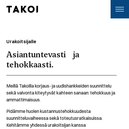
Skip to content
Toggle navigation
Urakoitsijalle
Asiantuntevasti ja
tehokkaasti.
Meillä Takoilla korjaus- ja uudishankkeiden suunnittelu
sekä valvonta kiteytyvät kahteen sanaan: tehokkuus ja
ammattimaisuus.
Pidämme huolen kustannustehokkuudesta
suunnitteluvaiheessa sekä toteutusratkaisuissa.
Kehitämme yhdessä urakoitsijan kanssa