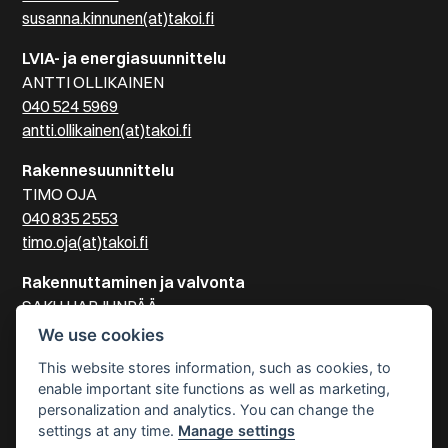
susanna.kinnunen(at)takoi.fi
LVIA- ja energiasuunnittelu
ANTTI OLLIKAINEN
040 524 5969
antti.ollikainen(at)takoi.fi
Rakennesuunnittelu
TIMO OJA
040 835 2553
timo.oja(at)takoi.fi
Rakennuttaminen ja valvonta
SAKU HARJUNPÄÄ
041 515 2505
We use cookies
saku.harjunpaa(at)takoi.fi
This website stores information, such as cookies, to
enable important site functions as well as marketing,
Sähkösuunnittelu
personalization and analytics. You can change the
PEKKA LINDEMAN
settings at any time.
Manage settings
040 125 8878