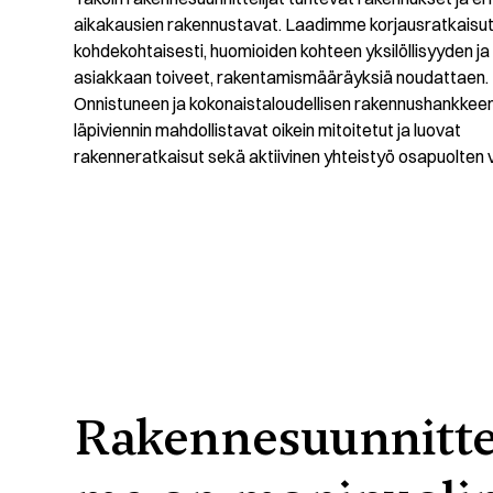
aikakausien rakennustavat. Laadimme korjausratkaisut
kohdekohtaisesti, huomioiden kohteen yksilöllisyyden ja
asiakkaan toiveet, rakentamismääräyksiä noudattaen.
Onnistuneen ja kokonaistaloudellisen rakennushankkee
läpiviennin mahdollistavat oikein mitoitetut ja luovat
rakenneratkaisut sekä aktiivinen yhteistyö osapuolten vä
Rakennesuunnittel