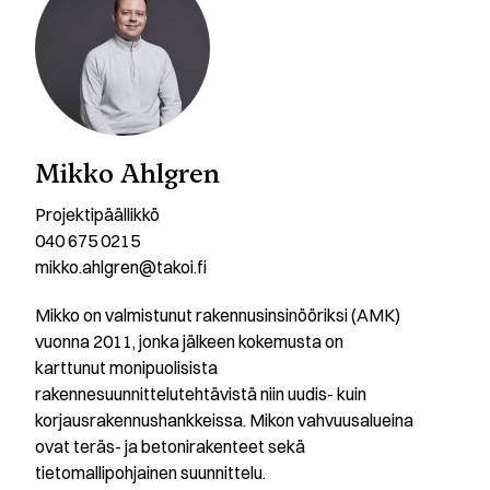
Mikko Ahlgren
Projektipäällikkö
040 675 0215
mikko.ahlgren@takoi.fi
Mikko on valmistunut rakennusinsinööriksi (AMK)
vuonna 2011, jonka jälkeen kokemusta on
karttunut monipuolisista
rakennesuunnittelutehtävistä niin uudis- kuin
korjausrakennushankkeissa. Mikon vahvuusalueina
ovat teräs- ja betonirakenteet sekä
tietomallipohjainen suunnittelu.