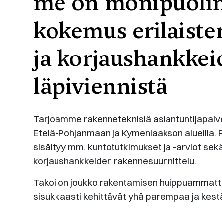
me on monipuoli
kokemus erilaiste
ja korjaushankkei
läpiviennistä
Tarjoamme rakenneteknisiä asiantuntijapalv
Etelä-Pohjanmaan ja Kymenlaakson alueilla. 
sisältyy mm. kuntotutkimukset ja -arviot sekä
korjaushankkeiden rakennesuunnittelu.
Takoi on joukko rakentamisen huippuammattil
sisukkaasti kehittävät yhä parempaa ja ke