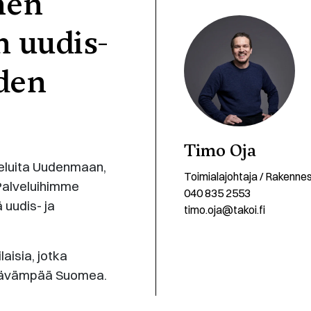
nen
n uudis-
den
Timo Oja
eluita Uudenmaan,
Toimialajohtaja / Rakennes
Palveluihimme
040 835 2553
 uudis- ja
timo.oja@takoi.fi
aisia, jotka
stävämpää Suomea.