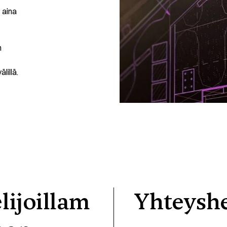
 aina
n
lillä.
ijoillam
Yhteysh