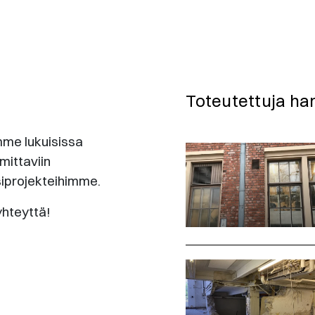
Toteutettuja ha
me lukuisissa
mittaviin
siprojekteihimme.
yhteyttä!