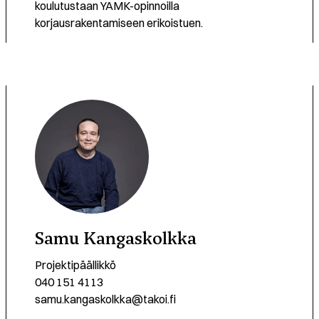
koulutustaan YAMK-opinnoilla
korjausrakentamiseen erikoistuen.
Samu Kangaskolkka
Projektipäällikkö
040 151 4113
samu.kangaskolkka@takoi.fi