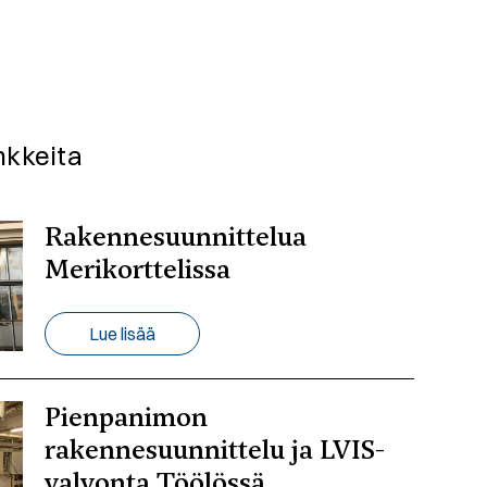
nkkeita
Rakennesuunnittelua
Merikorttelissa
Lue lisää
Pienpanimon
rakennesuunnittelu ja LVIS-
valvonta Töölössä