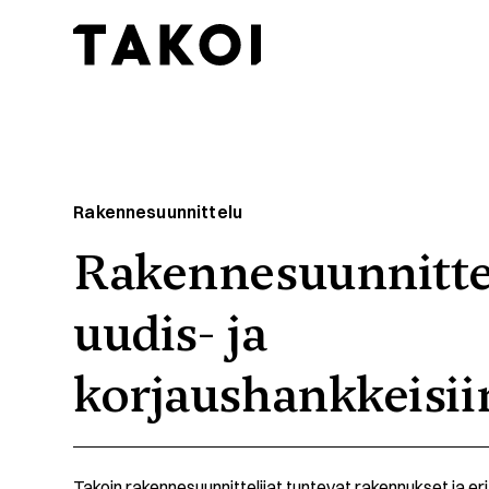
Skip to content
Toggle navigation
Rakennesuunnittelu
Rakennesuunnitte
uudis- ja
korjaushankkeisii
Takoin rakennesuunnittelijat tuntevat rakennukset ja eri