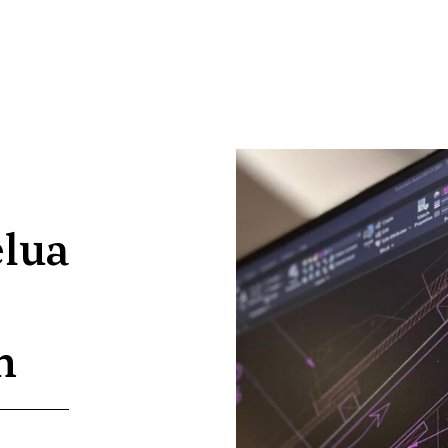
lua
n