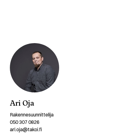
Ari Oja
Rakennesuunnittelija
050 307 0826
ari.oja@takoi.fi