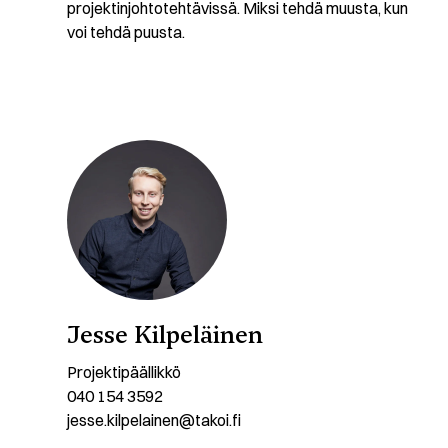
projektinjohtotehtävissä. Miksi tehdä muusta, kun
voi tehdä puusta.
Jesse Kilpeläinen
Projektipäällikkö
040 154 3592
jesse.kilpelainen@takoi.fi