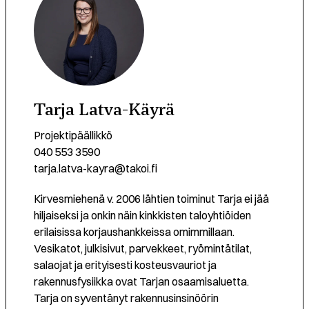
Tarja Latva-Käyrä
Projektipäällikkö
040 553 3590
tarja.latva-kayra@takoi.fi
Kirvesmiehenä v. 2006 lähtien toiminut Tarja ei jää
hiljaiseksi ja onkin näin kinkkisten taloyhtiöiden
erilaisissa korjaushankkeissa omimmillaan.
Vesikatot, julkisivut, parvekkeet, ryömintätilat,
salaojat ja erityisesti kosteusvauriot ja
rakennusfysiikka ovat Tarjan osaamisaluetta.
Tarja on syventänyt rakennusinsinöörin