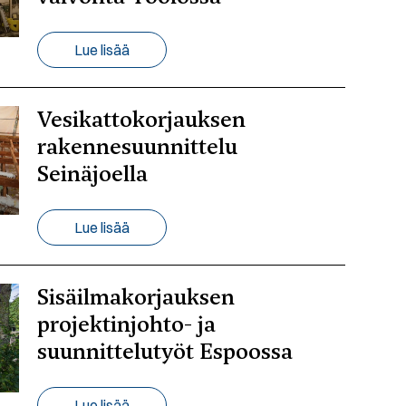
Lue lisää
Vesikattokorjauksen
rakennesuunnittelu
Seinäjoella
Lue lisää
Sisäilmakorjauksen
projektinjohto- ja
suunnittelutyöt Espoossa
Lue lisää