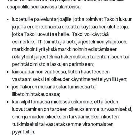
osapuolille seuraavissa tilanteissa:
luotetuille palveluntarjoajille, jotka toimivat Takoin lukuun
ja joilla ei ole itsenäistä oikeutta käyttää henkilötietoja,
jotka Takoi luovuttaa heille. Takoi voi käyttää
esimerkiksi IT-toimittajia tietojärjestelmien ylläpitoon,
markkinointiyrityksiä markkinoinnin edistämiseen,
rekrytointijärjestelmiä hakemuksien tallentamiseen tai
perintätoimistoja laskujen perimiseen;
lainsäädännön vaatiessa, kuten haasteeseen
vastaamiseksi tai oikeudenkäyntimenettelyyn liittyen;
jos Takoi on mukana sulautumisessa tai
liiketoimintakaupassa;
kun vilpittömässä mielessä uskomme, että tiedon
luovuttaminen on tarpeen oikeuksiemme turvaamiseksi,
sinun ja muiden oikeuksien turvaamiseksi, rikosten
tutkimiseksi tai vastataksemme viranomaisten
pyyntöihin.