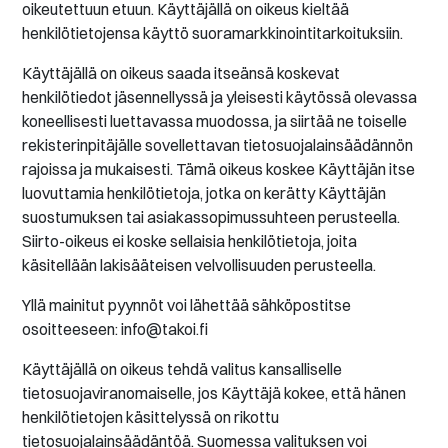
oikeutettuun etuun. Käyttäjällä on oikeus kieltää
henkilötietojensa käyttö suoramarkkinointitarkoituksiin.
Käyttäjällä on oikeus saada itseänsä koskevat
henkilötiedot jäsennellyssä ja yleisesti käytössä olevassa
koneellisesti luettavassa muodossa, ja siirtää ne toiselle
rekisterinpitäjälle sovellettavan tietosuojalainsäädännön
rajoissa ja mukaisesti. Tämä oikeus koskee Käyttäjän itse
luovuttamia henkilötietoja, jotka on kerätty Käyttäjän
suostumuksen tai asiakassopimussuhteen perusteella.
Siirto-oikeus ei koske sellaisia henkilötietoja, joita
käsitellään lakisääteisen velvollisuuden perusteella.
Yllä mainitut pyynnöt voi lähettää sähköpostitse
osoitteeseen: info@takoi.fi
Käyttäjällä on oikeus tehdä valitus kansalliselle
tietosuojaviranomaiselle, jos Käyttäjä kokee, että hänen
henkilötietojen käsittelyssä on rikottu
tietosuojalainsäädäntöä. Suomessa valituksen voi