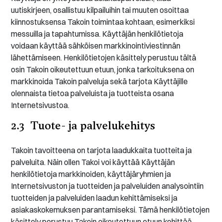
uutiskirjeen, osallistuu kilpailuihin tai muuten osoittaa
kiinnostuksensa Takoin toimintaa kohtaan, esimerkiksi
messuilla ja tapahtumissa. Käyttäjän henkilötietoja
voidaan käyttää sähköisen markkinointiviestinnän
lähettämiseen. Henkilötietojen käsittely perustuu tältä
osin Takoin oikeutettuun etuun, jonka tarkoituksena on
markkinoida Takoin palveluja sekä tarjota Käyttäjille
olennaista tietoa palveluista ja tuotteista osana
Internetsivustoa.
2.3 Tuote- ja palvelukehitys
Takoin tavoitteena on tarjota laadukkaita tuotteita ja
palveluita. Näin ollen Takoi voi käyttää Käyttäjän
henkilötietoja markkinoiden, käyttäjäryhmien ja
Internetsivuston ja tuotteiden ja palveluiden analysointiin
tuotteiden ja palveluiden laadun kehittämiseksi ja
asiakaskokemuksen parantamiseksi. Tämä henkilötietojen
käsittely perustuu Takoin oikeutettuun etuun kehittää