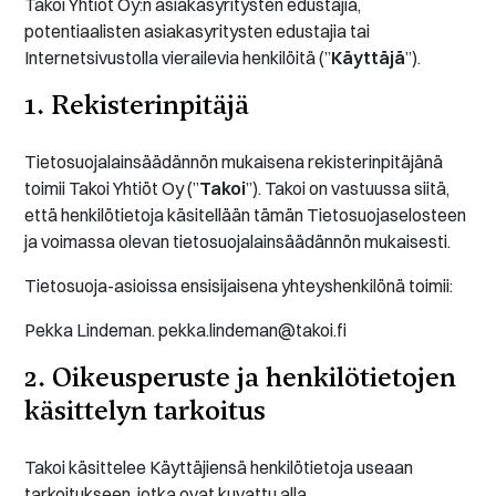
Takoi Yhtiöt Oy:n asiakasyritysten edustajia,
potentiaalisten asiakasyritysten edustajia tai
Internetsivustolla vierailevia henkilöitä (”
Käyttäjä
”).
1. Rekisterinpitäjä
Tietosuojalainsäädännön mukaisena rekisterinpitäjänä
toimii Takoi Yhtiöt Oy (”
Takoi
”). Takoi on vastuussa siitä,
että henkilötietoja käsitellään tämän Tietosuojaselosteen
ja voimassa olevan tietosuojalainsäädännön mukaisesti.
Tietosuoja-asioissa ensisijaisena yhteyshenkilönä toimii:
Pekka Lindeman. pekka.lindeman@takoi.fi
2. Oikeusperuste ja henkilötietojen
käsittelyn tarkoitus
Takoi käsittelee Käyttäjiensä henkilötietoja useaan
tarkoitukseen, jotka ovat kuvattu alla.