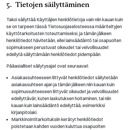
5. Tietojen säilyttäminen
Takoi säilyttää Käyttäjien henkilötietoja vain niin kauan kuin
se on tarpeen tässä Tietosuojaselosteessa määriteltyjen
käyttötarkoitusten toteuttamiseksi, ja tämän jälkeen
henkilötiedot hävitetään, ellei lainsäädäntö tai osapuolten
sopimukseen perustuvat oikeudet tai velvollisuudet
edellytä säilyttämään henkilötiedot pidempään.
Pääasialliset säilytysajat ovat seuraavat:
Asiakassuhteeseen liittyvät henkilötiedot säilytetään
asiakassuhteen ajan ja tämän jälkeen niin kauan kuin
sopimussuhteeseen liittyvät oikeudet ja velvollisuudet
edellyttävät, kuten laskutuksen hoitaminen, tai niin
kauan kuin lainsäädäntö edellyttää, esimerkiksi
kirjanpitolaki.
Markkinointitarkoituksiin kerätyt henkilötiedot
poistetaan kahden vuoden kuluttua osapuolten