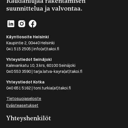
Raudanlujaa rakentamisen
suunnittelua ja valvontaa.
Käyntiosoite Helsinki
Kaupintie 2, 00440 Helsinki
041 515 2505 | info(at)takoi.fi
Yhteystiedot Seinäjoki
Kalevankatu 10, 3.krs, 60100 Seinäjoki
040 553 3590 | tarja.latva-kayra(at)takoi.fi
Yhteystiedot Kotka
040 651 5162 | toni.turkia(at)takoi.fi
Tietosuojaseloste
Evästeasetukset
Yhteyshenkilöt