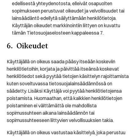
edellisestä yhteydenotosta, elleivät osapuolten
sopimukseen perustuvat oikeudet ja velvollisuudet tai
lainsäädäntö edellytä säilyttämään henkilötietoja.
Käyttäjän oikeudet markkinointiin liittyen on kuvattu
tämän Tietosuojaselosteen kappaleessa 7.
6. Oikeudet
Käyttäjällä on oikeus saada pääsy itseään koskeviin
henkilötietoihin, korjata ja päivittää itseänsä koskevat
henkilötiedot sekä pyytää tietojen käsittelyn rajoittamista
kuten soveltuvassa tietosuojalainsäädännössä on
säädetty. Lisäksi Käyttäjä voi pyytää henkilötietojensa
poistamista. Huomaathan, että kaikkien henkilötietojen
poistaminen ei välttämättä ole mahdollista
sopimussuhteen aikana lainsäädännön tai
sopimussuhteeseen liittyvien velvollisuuksien takia.
Käyttäjällä on oikeus vastustaa käsittelyä, joka perustuu