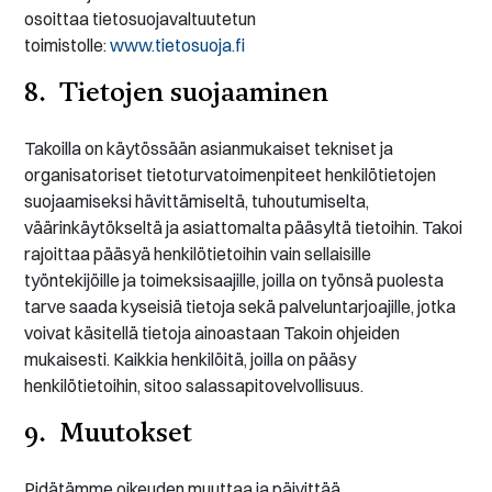
osoittaa tietosuojavaltuutetun
toimistolle:
www.tietosuoja.fi
8. Tietojen suojaaminen
Takoilla on käytössään asianmukaiset tekniset ja
organisatoriset tietoturvatoimenpiteet henkilötietojen
suojaamiseksi hävittämiseltä, tuhoutumiselta,
väärinkäytökseltä ja asiattomalta pääsyltä tietoihin. Takoi
rajoittaa pääsyä henkilötietoihin vain sellaisille
työntekijöille ja toimeksisaajille, joilla on työnsä puolesta
tarve saada kyseisiä tietoja sekä palveluntarjoajille, jotka
voivat käsitellä tietoja ainoastaan Takoin ohjeiden
mukaisesti. Kaikkia henkilöitä, joilla on pääsy
henkilötietoihin, sitoo salassapitovelvollisuus.
9. Muutokset
Pidätämme oikeuden muuttaa ja päivittää