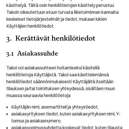
käsittelyä. Tältä osin henkilötietojen käsittely perustuu
Takoin oikeutettuun etuun turvata liiketoiminnan kannalta
keskeiset tietojärjestelmät ja tiedot, mukaan lukien
Käyttäjien henkilötiedot.
3. Kerättävät henkilötiedot
3.1 Asiakassuhde
Takoi voi asiakassuhteen hoitamiseksi käsitellä
henkilötietoja Käyttäjistä. Takoi saa käsittelemänsä
henkilötiedot säännönmukaisesti Käyttäjältä itseltään
tilauksen ja/tai toimituksen yhteydessä, sisältäen muun
muassa seuraavia henkilötietoja
Käyttäjän nimi, asema/titteli ja yhteystiedot;
asiakasyrityksen tiedot, kuten asiakasyrityksen nimi, Y-
tunnus ja asiakasnumero;
asiakassopimussuhdetta koskevat tiedot, kuten tilausta