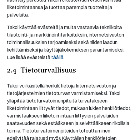
liiketoimintaansa ja tuottaa parempia tuotteita ja
palveluita.
Takoi käyttää evästeitä ja muita vastaavia tekniikoita
tilastointi- ja markkinointitarkoituksiin, internetsivuston
toiminnallisuuksien tarjoamiseksi sekä niiden laadun
kehittämiseksi ja käyttäjäkokemuksen parantamiseksi.
Lue lisää evästeistä
täällä.
2.4 Tietoturvallisuus
Takoi voi käsitellä henkilötietoja Internetsivuston ja
tietojärjestelmien tietoturvan varmistamiseksi. Takoi
ylläpitää tietoturvatoimenpiteitä turvatakseen
liiketoimintaan liittyvät tiedot, mukaan lukien henkilötiedot,
varmistaakseen liiketoimintaan liittyvien palveluiden
saatavuuden sekä estääkseen ja selvittääkseen rikollisia
toimia. Tietoturvatoimenpiteiden toteuttaminen
edellyttää rajatusti myös Käyttäjien henkilötietojen