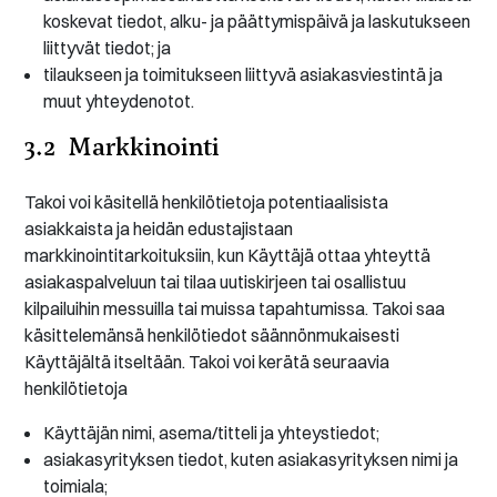
koskevat tiedot, alku- ja päättymispäivä ja laskutukseen
liittyvät tiedot; ja
tilaukseen ja toimitukseen liittyvä asiakasviestintä ja
muut yhteydenotot.
3.2 Markkinointi
Takoi voi käsitellä henkilötietoja potentiaalisista
asiakkaista ja heidän edustajistaan
markkinointitarkoituksiin, kun Käyttäjä ottaa yhteyttä
asiakaspalveluun tai tilaa uutiskirjeen tai osallistuu
kilpailuihin messuilla tai muissa tapahtumissa. Takoi saa
käsittelemänsä henkilötiedot säännönmukaisesti
Käyttäjältä itseltään. Takoi voi kerätä seuraavia
henkilötietoja
Käyttäjän nimi, asema/titteli ja yhteystiedot;
asiakasyrityksen tiedot, kuten asiakasyrityksen nimi ja
toimiala;