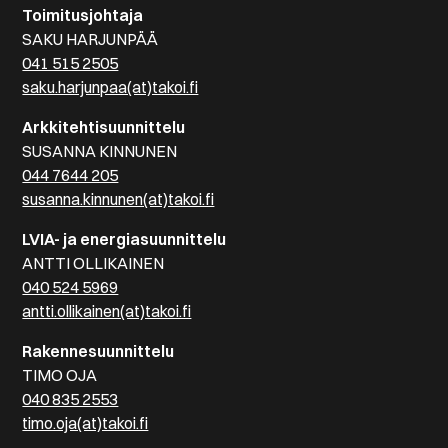
Toimitusjohtaja
SAKU HARJUNPÄÄ
041 515 2505
saku.harjunpaa(at)takoi.fi
Arkkitehtisuunnittelu
SUSANNA KINNUNEN
044 7644 205
susanna.kinnunen(at)takoi.fi
LVIA- ja energiasuunnittelu
ANTTI OLLIKAINEN
040 524 5969
antti.ollikainen(at)takoi.fi
Rakennesuunnittelu
TIMO OJA
040 835 2553
timo.oja(at)takoi.fi