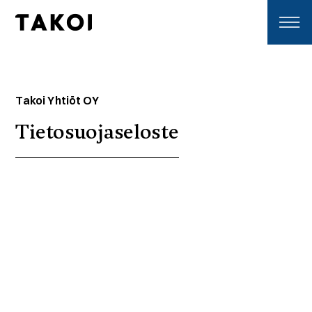
Skip to content
Toggle navigation
Takoi Yhtiöt OY
Tietosuojaseloste