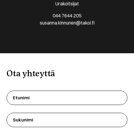
Urakoitsijat
044 7644 205
susanna.kinnunen@takoi.fi
Ota yhteyttä
Etunimi
(Required)
Sukunimi