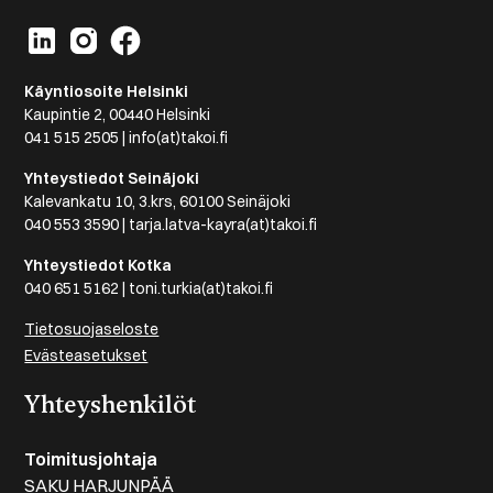
Käyntiosoite Helsinki
Kaupintie 2, 00440 Helsinki
041 515 2505 | info(at)takoi.fi
Yhteystiedot Seinäjoki
Kalevankatu 10, 3.krs, 60100 Seinäjoki
040 553 3590 | tarja.latva-kayra(at)takoi.fi
Yhteystiedot Kotka
040 651 5162 | toni.turkia(at)takoi.fi
Tietosuojaseloste
Evästeasetukset
Yhteyshenkilöt
Toimitusjohtaja
SAKU HARJUNPÄÄ