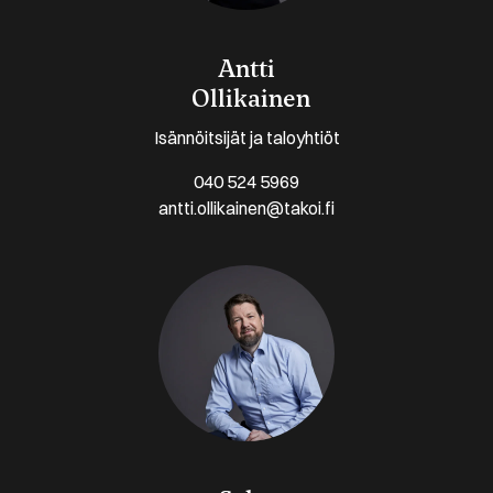
Antti
Ollikainen
Isännöitsijät ja taloyhtiöt
040 524 5969
antti.ollikainen@takoi.fi