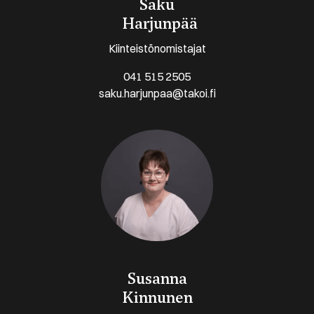
Saku
Harjunpää
Kiinteistönomistajat
041 515 2505
saku.harjunpaa@takoi.fi
Susanna
Kinnunen