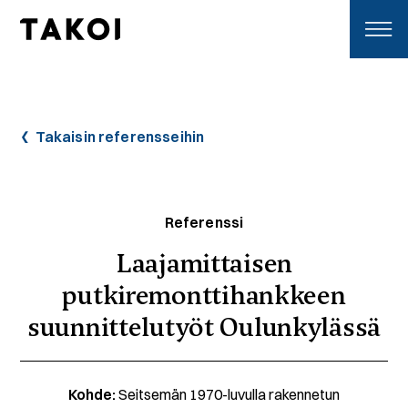
Skip to content
Toggle navigation
Takaisin referensseihin
Referenssi
Laajamittaisen
putkiremonttihankkeen
suunnittelutyöt Oulunkylässä
Kohde:
Seitsemän 1970-luvulla rakennetun