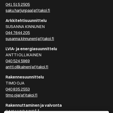
041 515 2505
saku.harjunpaa(at)takoi.fi
Arkkitehtisuunnittelu
SUSANNA KINNUNEN
044 7644 205
susanna.kinnunen(at)takoi.fi
LVIA- ja energiasuunnittelu
ANTTI OLLIKAINEN
040 524 5969
antti.ollikainen(at)takoi.fi
Rakennesuunnittelu
TIMO OJA
040 835 2553
timo.oja(at)takoi.fi
Rakennuttaminen ja valvonta
SAKU HARJUNPÄÄ