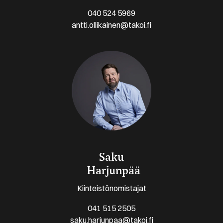
040 524 5969
antti.ollikainen@takoi.fi
Saku
Harjunpää
Kiinteistönomistajat
041 515 2505
saku.harjunpaa@takoi.fi