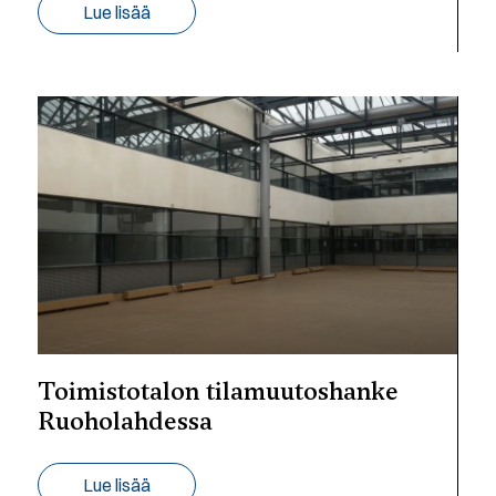
Lue lisää
Toimistotalon tilamuutoshanke
Ruoholahdessa
Lue lisää