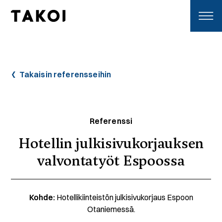
Skip to content
Toggle navigation
Takaisin referensseihin
Referenssi
Hotellin julkisivukorjauksen
valvontatyöt Espoossa
Kohde:
Hotellikiinteistön julkisivukorjaus Espoon
Otaniemessä.