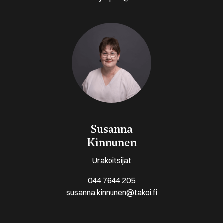
Susanna
Kinnunen
Urakoitsijat
044 7644 205
susanna.kinnunen@takoi.fi