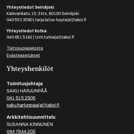
Yhteystiedot Seinäjoki
Kalevankatu 10, 3.krs, 60100 Seinäjoki
040 553 3590 | tarja.latva-kayra(at)takoi.fi
Yhteystiedot Kotka
040 651 5162 | toni.turkia(at)takoi.fi
Tietosuojaseloste
Evästeasetukset
Yhteyshenkilöt
Toimitusjohtaja
SAKU HARJUNPÄÄ
041 515 2505
saku.harjunpaa(at)takoi.fi
Arkkitehtisuunnittelu
SUSANNA KINNUNEN
044 7644 205