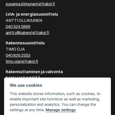
susanna.kinnunen(at)takoi.fi
LVIA- ja energiasuunnittelu
ANTTI OLLIKAINEN
040 524 5969
antti.ollikainen(at)takoi.fi
Rakennesuunnittelu
TIMO OJA
040 835 2553
timo.oja(at)takoi.fi
Rakennuttaminen ja valvonta
SAKU HARJUNPÄÄ
041 515 2505
We use cookies
saku.harjunpaa(at)takoi.fi
This website stores information, such as cookies, to
enable important site functions as well as marketing,
Sähkösuunnittelu
personalization and analytics. You can change the
PEKKA LINDEMAN
settings at any time.
Manage settings
040 125 8878