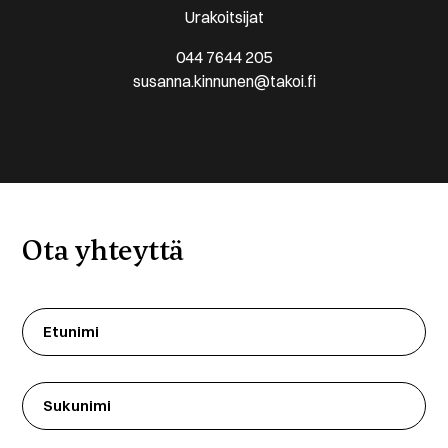
Urakoitsijat
044 7644 205
susanna.kinnunen@takoi.fi
Ota yhteyttä
Etunimi
(Required)
Sukunimi