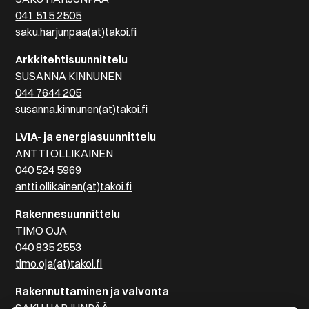
041 515 2505
saku.harjunpaa(at)takoi.fi
Arkkitehtisuunnittelu
SUSANNA KINNUNEN
044 7644 205
susanna.kinnunen(at)takoi.fi
LVIA- ja energiasuunnittelu
ANTTI OLLIKAINEN
040 524 5969
antti.ollikainen(at)takoi.fi
Rakennesuunnittelu
TIMO OJA
040 835 2553
timo.oja(at)takoi.fi
Rakennuttaminen ja valvonta
SAKU HARJUNPÄÄ