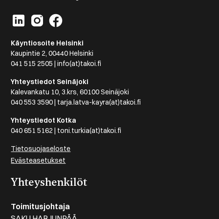
Käyntiosoite Helsinki
Kaupintie 2, 00440 Helsinki
041 515 2505 | info(at)takoi.fi
Yhteystiedot Seinäjoki
Kalevankatu 10, 3.krs, 60100 Seinäjoki
040 553 3590 | tarja.latva-kayra(at)takoi.fi
Yhteystiedot Kotka
040 651 5162 | toni.turkia(at)takoi.fi
Tietosuojaseloste
Evästeasetukset
Yhteyshenkilöt
Toimitusjohtaja
SAKU HARJUNPÄÄ