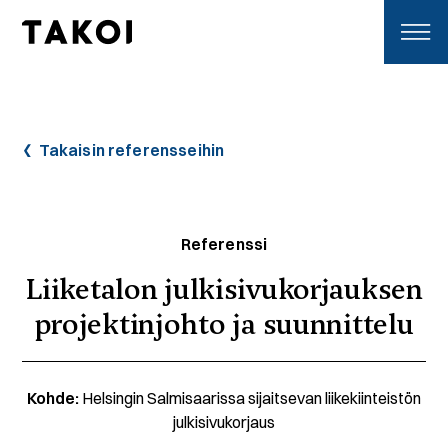
Skip to content
Toggle navigation
Takaisin referensseihin
Referenssi
Liiketalon julkisivukorjauksen
projektinjohto ja suunnittelu
Kohde:
Helsingin Salmisaarissa sijaitsevan liikekiinteistön
julkisivukorjaus