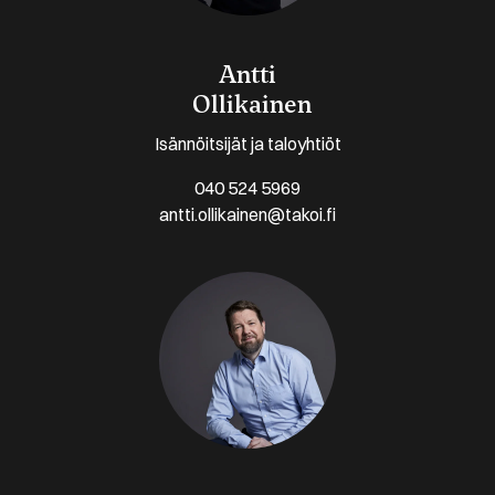
Antti
Ollikainen
Isännöitsijät ja taloyhtiöt
040 524 5969
antti.ollikainen@takoi.fi