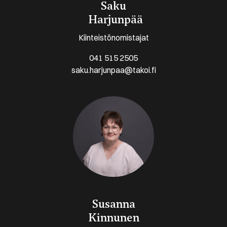
Saku
Harjunpää
Kiinteistönomistajat
041 515 2505
saku.harjunpaa@takoi.fi
Susanna
Kinnunen