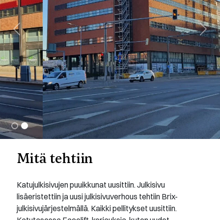
Previous
Next
Mitä tehtiin
Katujulkisivujen puuikkunat uusittiin. Julkisivu
lisäeristettiin ja uusi julkisivuverhous tehtiin Brix-
julkisivujärjestelmällä. Kaikki pellitykset uusittiin.
Katutasossa Facelift-korjauksia, kuten uudet